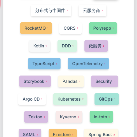
分布式与中间件
云服务商
1
2
RocketMQ
CQRS
Polyrepo
1
1
1
Kotlin
DDD
微服务
1
1
2
TypeScript
OpenTelemetry
1
1
Storybook
Pandas
Security
2
1
1
Argo CD
Kubernetes
GitOps
1
2
1
Tekton
Kyverno
in-toto
1
1
1
SAML
Firestore
Spring Boot
1
1
2