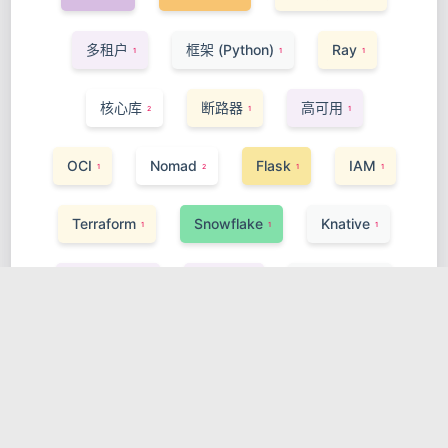
多租户
框架 (Python)
Ray
1
1
1
核心库
断路器
高可用
2
1
1
OCI
Nomad
Flask
IAM
1
2
1
1
Terraform
Snowflake
Knative
1
1
1
构建与工具
Golang
Serverless
1
1
1
DVC
Service Mesh
Angular
1
1
1
Vitest
Istio
样式方案
1
1
2