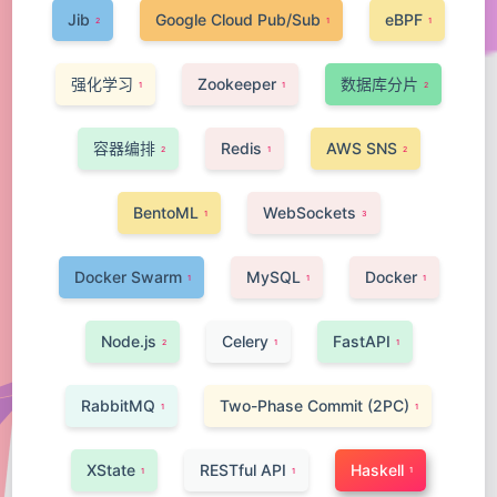
Jib
Google Cloud Pub/Sub
eBPF
2
1
1
强化学习
Zookeeper
数据库分片
1
1
2
容器编排
Redis
AWS SNS
2
1
2
BentoML
WebSockets
1
3
Docker Swarm
MySQL
Docker
1
1
1
Node.js
Celery
FastAPI
2
1
1
RabbitMQ
Two-Phase Commit (2PC)
1
1
XState
RESTful API
Haskell
1
1
1