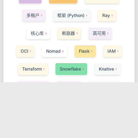
多租户
框架 (Python)
Ray
1
1
1
核心库
断路器
高可用
2
1
1
OCI
Nomad
Flask
IAM
1
2
1
1
Terraform
Snowflake
Knative
1
1
1
构建与工具
Golang
Serverless
1
1
1
DVC
Service Mesh
Angular
1
1
1
Vitest
Istio
样式方案
1
1
2