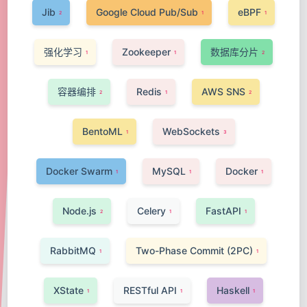
Jib
Google Cloud Pub/Sub
eBPF
2
1
1
强化学习
Zookeeper
数据库分片
1
1
2
容器编排
Redis
AWS SNS
2
1
2
BentoML
WebSockets
1
3
Docker Swarm
MySQL
Docker
1
1
1
Node.js
Celery
FastAPI
2
1
1
RabbitMQ
Two-Phase Commit (2PC)
1
1
XState
RESTful API
Haskell
1
1
1