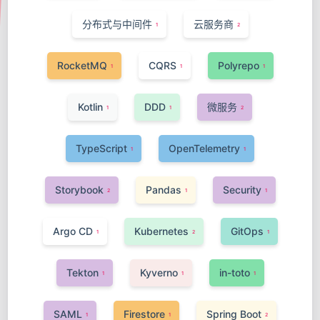
分布式与中间件
云服务商
1
2
RocketMQ
CQRS
Polyrepo
1
1
1
Kotlin
DDD
微服务
1
1
2
TypeScript
OpenTelemetry
1
1
Storybook
Pandas
Security
2
1
1
Argo CD
Kubernetes
GitOps
1
2
1
Tekton
Kyverno
in-toto
1
1
1
SAML
Firestore
Spring Boot
1
1
2