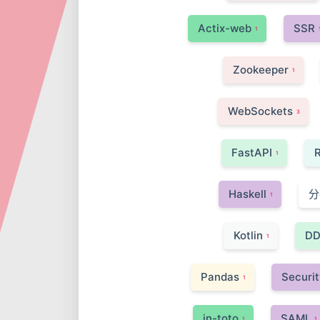
Actix-web
SSR
1
Zookeeper
1
WebSockets
3
FastAPI
1
Haskell
分
1
Kotlin
D
1
Pandas
Securit
1
in-toto
SAML
1
1