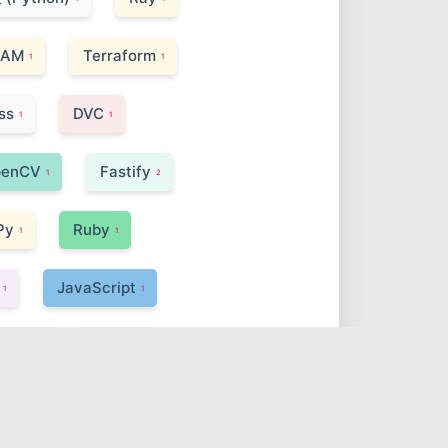
IAM
Terraform
1
1
ss
DVC
1
1
penCV
Fastify
1
2
Py
Ruby
1
1
JavaScript
1
1
tCSS
NATS
1
1
etcd
Prettier
1
1