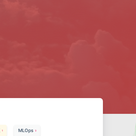
统
MLOps
1
3