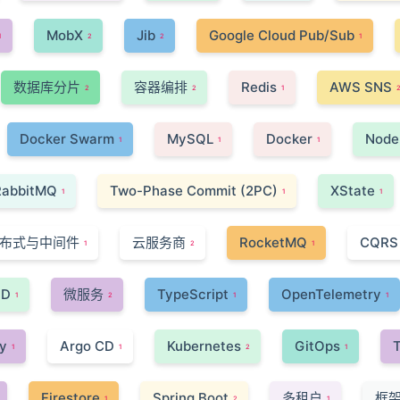
MobX
Jib
Google Cloud Pub/Sub
1
2
2
1
数据库分片
容器编排
Redis
AWS SNS
2
2
1
Docker Swarm
MySQL
Docker
Node.
1
1
1
RabbitMQ
Two-Phase Commit (2PC)
XState
1
1
1
布式与中间件
云服务商
RocketMQ
CQRS
1
2
1
DD
微服务
TypeScript
OpenTelemetry
1
2
1
1
y
Argo CD
Kubernetes
GitOps
T
1
1
2
1
Firestore
Spring Boot
多租户
框架 
1
2
1