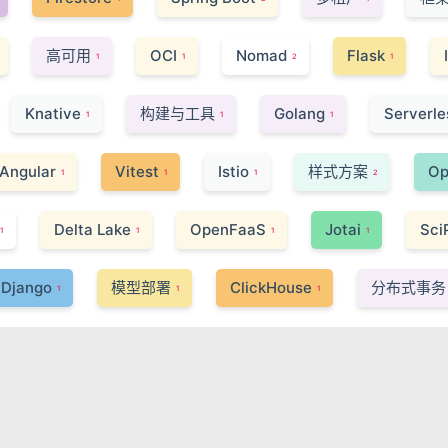
高可用
OCI
Nomad
Flask
1
1
2
1
Knative
构建与工具
Golang
Serverle
1
1
1
Angular
Vitest
Istio
样式方案
O
1
1
1
2
Delta Lake
OpenFaaS
Jotai
Sci
1
1
1
1
Django
模型部署
ClickHouse
分布式事务
1
1
1
wik
API
架构设计
向量数据库
Pos
1
1
1
1
Meilisearch
GraphQL
mTLS
Astro
1
2
2
1