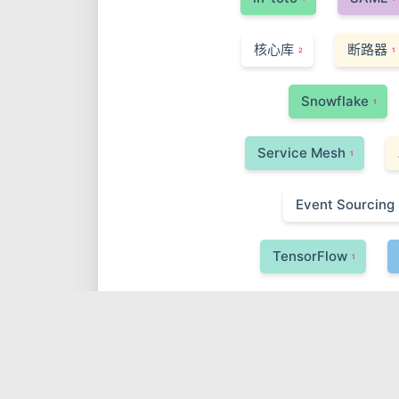
核心库
断路器
2
1
Snowflake
1
Service Mesh
1
Event Sourcing
TensorFlow
1
Pinecone
Q
1
Go
gRPC
1
1