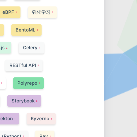
eBPF
强化学习
1
1
BentoML
2
1
js
Celery
2
1
RESTful API
1
Polyrepo
1
1
Storybook
2
ekton
Kyverno
1
1
(Python)
Ray
1
1