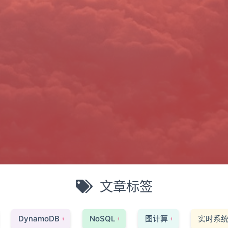
文章标签
DynamoDB
NoSQL
图计算
实时系
1
1
1