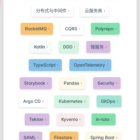
分布式与中间件
云服务商
1
2
RocketMQ
CQRS
Polyrepo
1
1
1
Kotlin
DDD
微服务
1
1
2
TypeScript
OpenTelemetry
1
1
Storybook
Pandas
Security
2
1
1
Argo CD
Kubernetes
GitOps
1
2
1
Tekton
Kyverno
in-toto
1
1
1
SAML
Firestore
Spring Boot
1
1
2