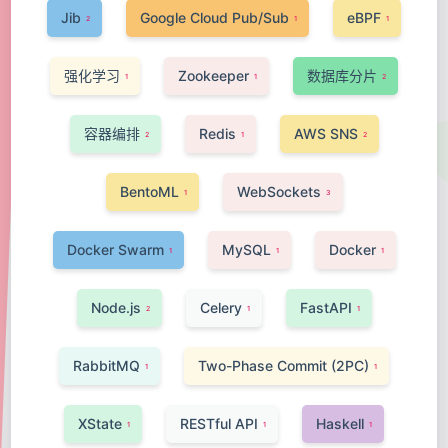
Jib
Google Cloud Pub/Sub
eBPF
2
1
1
强化学习
Zookeeper
数据库分片
1
1
2
容器编排
Redis
AWS SNS
2
1
2
BentoML
WebSockets
1
3
Docker Swarm
MySQL
Docker
1
1
1
Node.js
Celery
FastAPI
2
1
1
RabbitMQ
Two-Phase Commit (2PC)
1
1
XState
RESTful API
Haskell
1
1
1