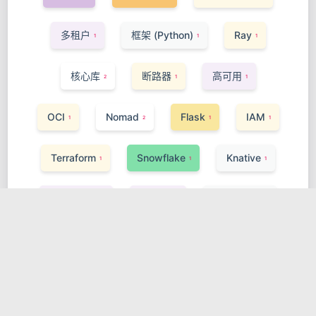
多租户
框架 (Python)
Ray
1
1
1
核心库
断路器
高可用
2
1
1
OCI
Nomad
Flask
IAM
1
2
1
1
Terraform
Snowflake
Knative
1
1
1
构建与工具
Golang
Serverless
1
1
1
DVC
Service Mesh
Angular
1
1
1
Vitest
Istio
样式方案
1
1
2