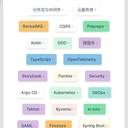
分布式与中间件
云服务商
1
2
RocketMQ
CQRS
Polyrepo
1
1
1
Kotlin
DDD
微服务
1
1
2
TypeScript
OpenTelemetry
1
1
Storybook
Pandas
Security
2
1
1
Argo CD
Kubernetes
GitOps
1
2
1
Tekton
Kyverno
in-toto
1
1
1
SAML
Firestore
Spring Boot
1
1
2