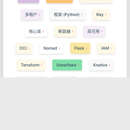
多租户
框架 (Python)
Ray
1
1
1
核心库
断路器
高可用
2
1
1
OCI
Nomad
Flask
IAM
1
2
1
1
Terraform
Snowflake
Knative
1
1
1
构建与工具
Golang
Serverless
1
1
1
DVC
Service Mesh
Angular
1
1
1
Vitest
Istio
样式方案
1
1
2