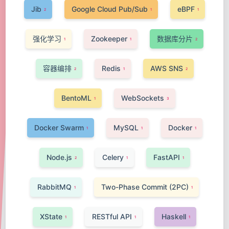
Jib
Google Cloud Pub/Sub
eBPF
2
1
1
强化学习
Zookeeper
数据库分片
1
1
2
容器编排
Redis
AWS SNS
2
1
2
BentoML
WebSockets
1
3
Docker Swarm
MySQL
Docker
1
1
1
Node.js
Celery
FastAPI
2
1
1
RabbitMQ
Two-Phase Commit (2PC)
1
1
XState
RESTful API
Haskell
1
1
1