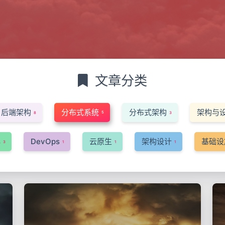
文章分类
后端架构
分布式系统
分布式架构
架构与
5
8
3
s
DevOps
云原生
架构设计
基础设
3
1
1
1