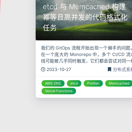
etcd 与 Memcached 构建
幂等且高并发的代码格式化
任务
我们的 GitOps 流程开始出现一个棘手的问题
在一个庞大的 Monorepo 中，多个 CI/CD 流
线可能被几乎同时触发，它们都会尝试对同一
配置文件（例如共享的 package.json 或 tscon
2023-10-27
分布式系
g.json）执行自动化
AWS SNS
etcd
Prettier
Memcached
Vercel Functions