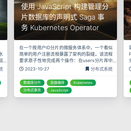
使用 JavaScript 构建管理分
片数据库的声明式 Saga 事
务 Kubernetes Operator
。
在一个按用户ID分片的微服务体系中，一个看似
水
简单的用户注册流程暴露了架构的裂缝。该流程
组
要求原子性地完成两个操作：在users分片库中
fi
创建核心用户记录，并在accounts分片库中初始
统
2023-10-27
分布式系统
化用户的资金账户。这两个库物理隔离，传统的
本地ACID事务
数据库分片
容器编排
Kubernetes
分布式事务
JavaScript