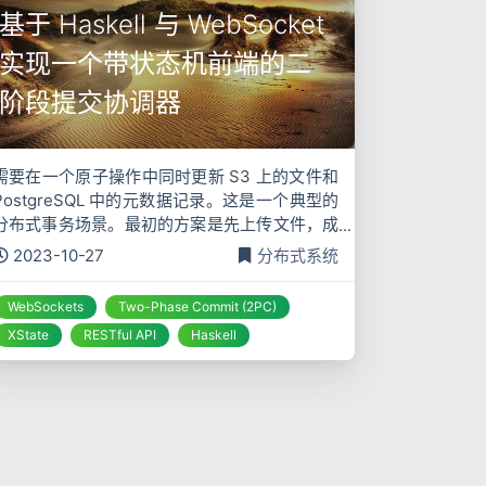
基于 Haskell 与 WebSocket
实现一个带状态机前端的二
阶段提交协调器
需要在一个原子操作中同时更新 S3 上的文件和
PostgreSQL 中的元数据记录。这是一个典型的
分布式事务场景。最初的方案是先上传文件，成
功后再写入数据库，失败则尝试删除文件。但这
2023-10-27
分布式系统
套补偿逻辑脆弱不堪，网络抖动或服务重启都可
能导致状态不一
WebSockets
Two-Phase Commit (2PC)
XState
RESTful API
Haskell