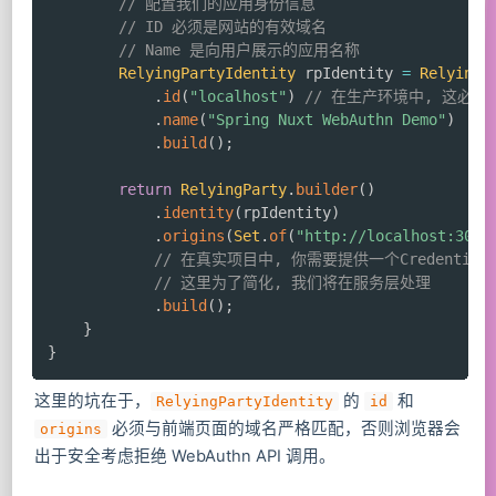
// 配置我们的应用身份信息
// ID 必须是网站的有效域名
// Name 是向用户展示的应用名称
RelyingPartyIdentity
 rpIdentity 
=
RelyingP
.
id
(
"localhost"
)
// 在生产环境中, 这必须是你
.
name
(
"Spring Nuxt WebAuthn Demo"
)
.
build
(
)
;
return
RelyingParty
.
builder
(
)
.
identity
(
rpIdentity
)
.
origins
(
Set
.
of
(
"http://localhost:3000
// 在真实项目中, 你需要提供一个Credential
// 这里为了简化, 我们将在服务层处理
.
build
(
)
;
}
}
这里的坑在于，
的
和
RelyingPartyIdentity
id
必须与前端页面的域名严格匹配，否则浏览器会
origins
出于安全考虑拒绝 WebAuthn API 调用。