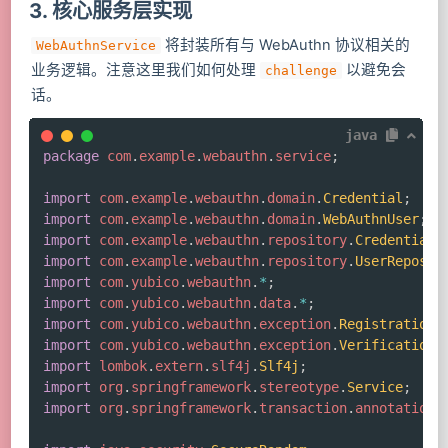
3. 核心服务层实现
将封装所有与 WebAuthn 协议相关的
WebAuthnService
业务逻辑。注意这里我们如何处理
以避免会
challenge
话。
java
package
com
.
example
.
webauthn
.
service
;
import
com
.
example
.
webauthn
.
domain
.
Credential
;
import
com
.
example
.
webauthn
.
domain
.
WebAuthnUser
;
import
com
.
example
.
webauthn
.
repository
.
CredentialR
import
com
.
example
.
webauthn
.
repository
.
UserReposit
import
com
.
yubico
.
webauthn
.
*
;
import
com
.
yubico
.
webauthn
.
data
.
*
;
import
com
.
yubico
.
webauthn
.
exception
.
RegistrationF
import
com
.
yubico
.
webauthn
.
exception
.
VerificationF
import
lombok
.
extern
.
slf4j
.
Slf4j
;
import
org
.
springframework
.
stereotype
.
Service
;
import
org
.
springframework
.
transaction
.
annotation
.