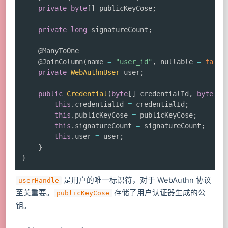
private
byte
[
]
 publicKeyCose
;
private
long
 signatureCount
;
@ManyToOne
@JoinColumn
(
name 
=
"user_id"
,
 nullable 
=
false
private
WebAuthnUser
 user
;
public
Credential
(
byte
[
]
 credentialId
,
byte
[
]
 
this
.
credentialId 
=
 credentialId
;
this
.
publicKeyCose 
=
 publicKeyCose
;
this
.
signatureCount 
=
 signatureCount
;
this
.
user 
=
 user
;
}
}
是用户的唯一标识符，对于 WebAuthn 协议
userHandle
至关重要。
存储了用户认证器生成的公
publicKeyCose
钥。