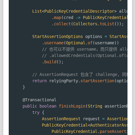
List
<
PublicKeyCredentialDescriptor
>
 allowe
.
map
(
cred 
->
PublicKeyCredentialDe
.
collect
(
Collectors
.
toList
(
)
)
;
StartAssertionOptions
 options 
=
StartAsser
.
username
(
Optional
.
of
(
username
)
)
// 也可以不提供 username，而只提供 allow
// .allowedCredentials(Optional.of(all
.
build
(
)
;
// AssertionRequest 包含了 challenge, 
return
 relyingParty
.
startAssertion
(
options
}
@Transactional
public
boolean
finishLogin
(
String
 assertionRes
try
{
AssertionRequest
 request 
=
AssertionRe
PublicKeyCredential
<
AuthenticatorAsser
PublicKeyCredential
.
parseAssertion