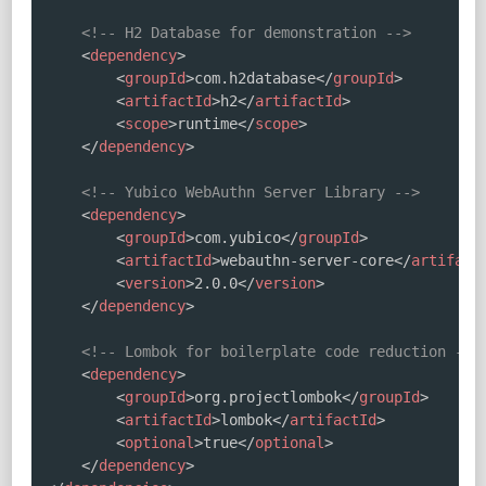
<!-- H2 Database for demonstration -->
<
dependency
>
<
groupId
>
com.h2database
</
groupId
>
<
artifactId
>
h2
</
artifactId
>
<
scope
>
runtime
</
scope
>
</
dependency
>
<!-- Yubico WebAuthn Server Library -->
<
dependency
>
<
groupId
>
com.yubico
</
groupId
>
<
artifactId
>
webauthn-server-core
</
artifact
<
version
>
2.0.0
</
version
>
</
dependency
>
<!-- Lombok for boilerplate code reduction -->
<
dependency
>
<
groupId
>
org.projectlombok
</
groupId
>
<
artifactId
>
lombok
</
artifactId
>
<
optional
>
true
</
optional
>
</
dependency
>