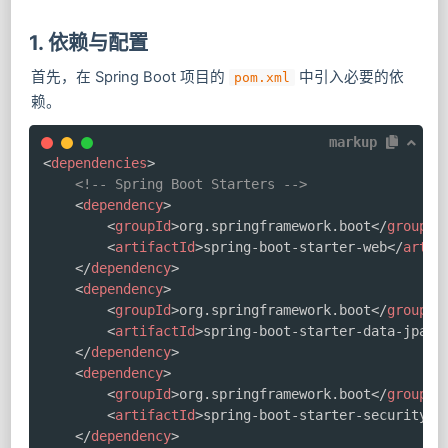
1. 依赖与配置
首先，在 Spring Boot 项目的
中引入必要的依
pom.xml
赖。
markup
<
dependencies
>
<!-- Spring Boot Starters -->
<
dependency
>
<
groupId
>
org.springframework.boot
</
groupId
<
artifactId
>
spring-boot-starter-web
</
artif
</
dependency
>
<
dependency
>
<
groupId
>
org.springframework.boot
</
groupId
<
artifactId
>
spring-boot-starter-data-jpa
</
</
dependency
>
<
dependency
>
<
groupId
>
org.springframework.boot
</
groupId
<
artifactId
>
spring-boot-starter-security
</
</
dependency
>