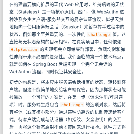
在构建需要横向扩展的现代 Web 应用时，维持后端的无状
态（Stateless）是一项核心原则。然而，像 WebAuthn 这
种涉及多步客户端-服务器交互的复杂认证协议，似乎天然
地倾向于使用服务端会话（Session）来暂存握手过程中的
状态，例如那个至关重要的、一次性的
值。这
challenge
直接与无状态架构的目标相悖。在真实项目中，任何依赖
的实现都会立即给集群部署、负载均衡和弹
HttpSession
性伸缩带来不必要的复杂性。我们面临的第一个技术痛点，
就是如何在 Spring Boot 后端实现一个完全无会话的
WebAuthn 流程，同时保证其安全性。
初步的构想是，将本应由服务端会话持有的状态，转移到客
户端。但这不能简单地交给客户端保管，因为那样状态可能
被篡改。一个可行的方案是，在第一步（请求注册/登录选
项）时，服务端生成包含
的选项对象，然后将
challenge
其整体（或其核心部分）通过某种防篡改的机制传递给客户
端，待客户端完成与认证器（如指纹、安全密钥）的交互
后，再将这个状态原封不动地带回来进行校验。这种方式将