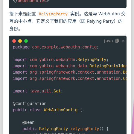
</
dependencies
>
接下来是配置
实例。这是与 WebAuthn 交
RelyingParty
互的中心点，它定义了我们的应用（即 Relying Party）的
身份。
java
package
com
.
example
.
webauthn
.
config
;
import
com
.
yubico
.
webauthn
.
RelyingParty
;
import
com
.
yubico
.
webauthn
.
data
.
RelyingPartyIdenti
import
org
.
springframework
.
context
.
annotation
.
Bean
import
org
.
springframework
.
context
.
annotation
.
Conf
import
java
.
util
.
Set
;
@Configuration
public
class
WebAuthnConfig
{
@Bean
public
RelyingParty
relyingParty
(
)
{