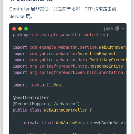
Controller 层非常薄，只是简单地将 HTTP 请求路由到
Service 层。
java
package
com
.
example
.
webauthn
.
controller
;
import
com
.
example
.
webauthn
.
service
.
WebAuthnServic
import
com
.
yubico
.
webauthn
.
AssertionRequest
;
import
com
.
yubico
.
webauthn
.
data
.
PublicKeyCredentia
import
org
.
springframework
.
http
.
ResponseEntity
;
import
org
.
springframework
.
web
.
bind
.
annotation
.
*
;
import
java
.
util
.
Map
;
@RestController
@RequestMapping
(
"/webauthn"
)
public
class
WebAuthnController
{
private
final
WebAuthnService
 webAuthnService
;