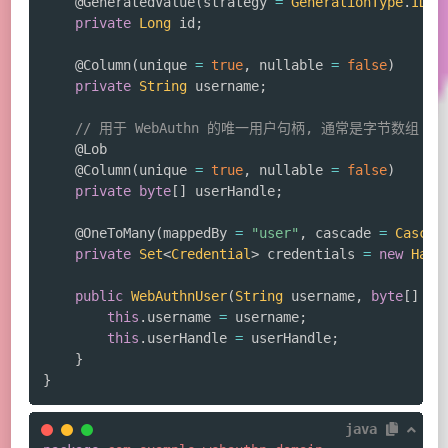
@GeneratedValue
(
strategy 
=
GenerationType
.
IDEN
private
Long
 id
;
@Column
(
unique 
=
true
,
 nullable 
=
false
)
private
String
 username
;
// 用于 WebAuthn 的唯一用户句柄, 通常是字节数组
@Lob
@Column
(
unique 
=
true
,
 nullable 
=
false
)
private
byte
[
]
 userHandle
;
@OneToMany
(
mappedBy 
=
"user"
,
 cascade 
=
Cascad
private
Set
<
Credential
>
 credentials 
=
new
Hash
public
WebAuthnUser
(
String
 username
,
byte
[
]
 us
this
.
username 
=
 username
;
this
.
userHandle 
=
 userHandle
;
}
}
java