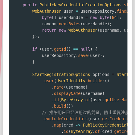
public
PublicKeyCredentialCreationOptions
star
WebAuthnUser
 user 
=
 userRepository
.
findByU
byte
[
]
 userHandle 
=
new
byte
[
64
]
;
            random
.
nextBytes
(
userHandle
)
;
return
new
WebAuthnUser
(
username
,
 user
}
)
;
if
(
user
.
getId
(
)
==
null
)
{
            userRepository
.
save
(
user
)
;
}
StartRegistrationOptions
 options 
=
StartRe
.
user
(
UserIdentity
.
builder
(
)
.
name
(
username
)
.
displayName
(
username
)
.
id
(
ByteArray
.
of
(
user
.
getUserHandl
.
build
(
)
)
// 排除用户已经注册过的凭证，防止重复注册
.
excludeCredentials
(
user
.
getCredential
.
map
(
cred 
->
PublicKeyCredentialDe
.
id
(
ByteArray
.
of
(
cred
.
getCrede