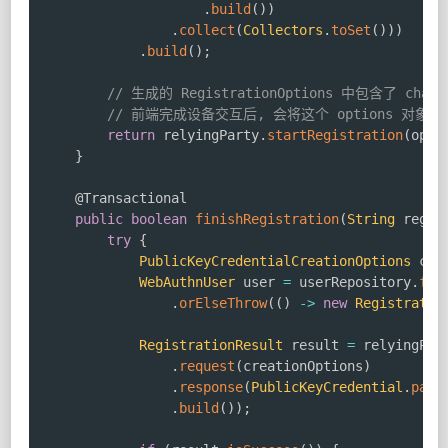
.
build
(
)
)
.
collect
(
Collectors
.
toSet
(
)
)
)
.
build
(
)
;
// 生成的 RegistrationOptions 中包含了 ch
// 前端完成设备交互后, 会将这个 options 对
return
 relyingParty
.
startRegistration
(
opti
}
@Transactional
public
boolean
finishRegistration
(
String
 regis
try
{
PublicKeyCredentialCreationOptions
 cre
WebAuthnUser
 user 
=
 userRepository
.
fin
.
orElseThrow
(
(
)
->
new
Registratio
RegistrationResult
 result 
=
 relyingPar
.
request
(
creationOptions
)
.
response
(
PublicKeyCredential
.
pars
.
build
(
)
)
;