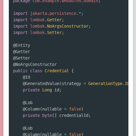
package
com
.
example
.
webauthn
.
domain
;
import
jakarta
.
persistence
.
*
;
import
lombok
.
Getter
;
import
lombok
.
NoArgsConstructor
;
import
lombok
.
Setter
;
@Entity
@Getter
@Setter
@NoArgsConstructor
public
class
Credential
{
@Id
@GeneratedValue
(
strategy 
=
GenerationType
.
IDEN
private
Long
 id
;
@Lob
@Column
(
nullable 
=
false
)
private
byte
[
]
 credentialId
;
@Lob
@Column
(
nullable 
=
false
)