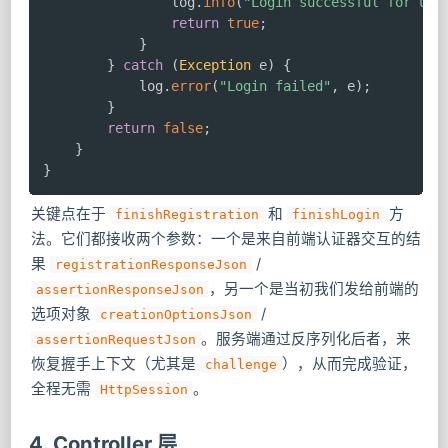
                log
.
info
(
"Login successful for use
return
true
;
}
}
catch
(
Exception
 e
)
{
            log
.
error
(
"Login failed"
,
 e
)
;
}
return
false
;
}
}
关键点在于
和
方
finishRegistration
finishLogin
法。它们都接收两个参数：一个是来自前端认证器交互的结
果
/
registrationResponseJson
，另一个是当初我们发给前端的
assertionResponseJson
选项对象
/
creationOptionsJson
。服务端通过反序列化后者，来
assertionRequestJson
恢复握手上下文（尤其是
），从而完成验证，
challenge
全程无需
。
HttpSession
4. Controller 层