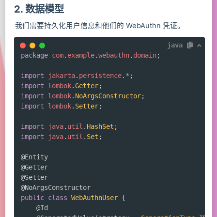
2. 数据模型
我们需要持久化用户信息和他们的 WebAuthn 凭证。
java
package
com
.
example
.
webauthn
.
domain
;
import
jakarta
.
persistence
.
*
;
import
lombok
.
Getter
;
import
lombok
.
NoArgsConstructor
;
import
lombok
.
Setter
;
import
java
.
util
.
HashSet
;
import
java
.
util
.
Set
;
@Entity
@Getter
@Setter
@NoArgsConstructor
public
class
WebAuthnUser
{
@Id