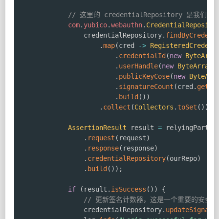
// 这里的 credentialRepository 是我
com
.
yubico
.
webauthn
.
CredentialReposito
                credentialRepository
.
findByCredent
.
map
(
cred 
->
RegisteredCredent
.
credentialId
(
new
ByteArra
.
userHandle
(
new
ByteArray
(
.
publicKeyCose
(
new
ByteArr
.
signatureCount
(
cred
.
getSi
.
build
(
)
)
.
collect
(
Collectors
.
toSet
(
)
)
;
AssertionResult
 result 
=
 relyingParty
.
.
request
(
request
)
.
response
(
response
)
.
credentialRepository
(
ourRepo
)
.
build
(
)
)
;
if
(
result
.
isSuccess
(
)
)
{
// 更新签名计数器，这是一个重要的安全
                credentialRepository
.
updateSignatu