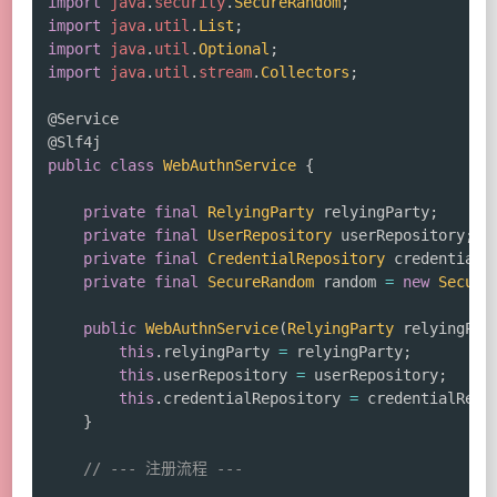
import
java
.
security
.
SecureRandom
;
import
java
.
util
.
List
;
import
java
.
util
.
Optional
;
import
java
.
util
.
stream
.
Collectors
;
@Service
@Slf4j
public
class
WebAuthnService
{
private
final
RelyingParty
 relyingParty
;
private
final
UserRepository
 userRepository
;
private
final
CredentialRepository
 credentialR
private
final
SecureRandom
 random 
=
new
Secure
public
WebAuthnService
(
RelyingParty
 relyingPar
this
.
relyingParty 
=
 relyingParty
;
this
.
userRepository 
=
 userRepository
;
this
.
credentialRepository 
=
 credentialRepo
}
// --- 注册流程 ---