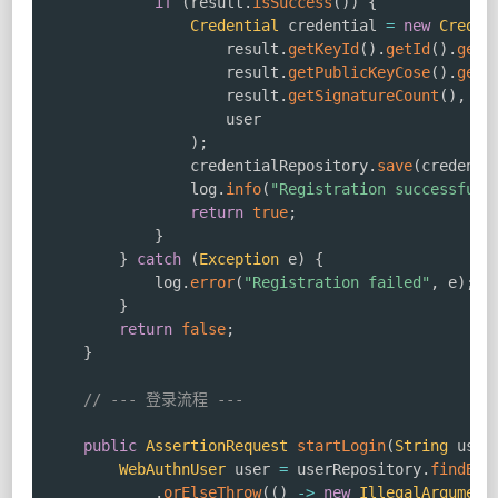
if
(
result
.
isSuccess
(
)
)
{
Credential
 credential 
=
new
Creden
                    result
.
getKeyId
(
)
.
getId
(
)
.
getB
                    result
.
getPublicKeyCose
(
)
.
getB
                    result
.
getSignatureCount
(
)
,
                    user

)
;
                credentialRepository
.
save
(
credenti
                log
.
info
(
"Registration successful 
return
true
;
}
}
catch
(
Exception
 e
)
{
            log
.
error
(
"Registration failed"
,
 e
)
;
}
return
false
;
}
// --- 登录流程 ---
public
AssertionRequest
startLogin
(
String
 user
WebAuthnUser
 user 
=
 userRepository
.
findByU
.
orElseThrow
(
(
)
->
new
IllegalArgument