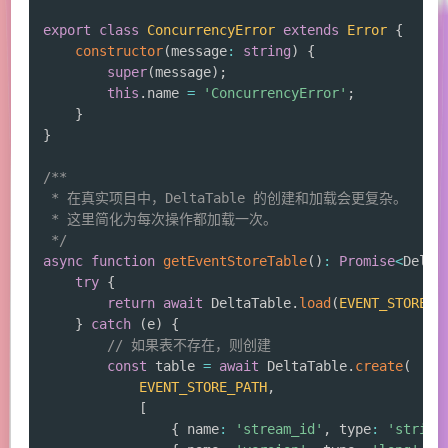
export
class
ConcurrencyError
extends
Error
{
constructor
(
message
:
string
)
{
super
(
message
)
;
this
.
name 
=
'ConcurrencyError'
;
}
}
/**

 * 在真实项目中，DeltaTable 的创建和加载会更复杂。

 * 这里简化为每次操作都加载一次。

 */
async
function
getEventStoreTable
(
)
:
Promise
<
Delta
try
{
return
await
 DeltaTable
.
load
(
EVENT_STORE_P
}
catch
(
e
)
{
// 如果表不存在，则创建
const
 table 
=
await
 DeltaTable
.
create
(
EVENT_STORE_PATH
,
[
{
 name
:
'stream_id'
,
 type
:
'string