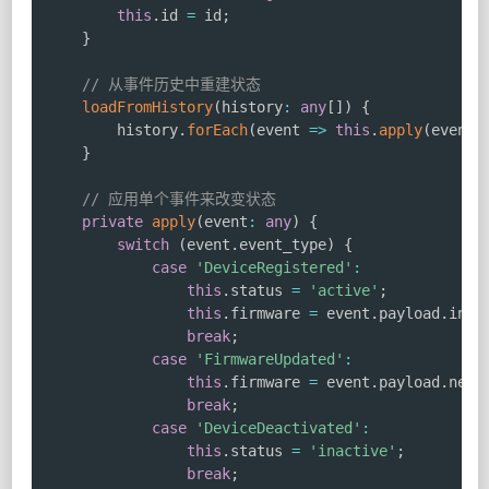
this
.
id 
=
 id
;
}
// 从事件历史中重建状态
loadFromHistory
(
history
:
any
[
]
)
{
        history
.
forEach
(
event 
=>
this
.
apply
(
event
)
}
// 应用单个事件来改变状态
private
apply
(
event
:
any
)
{
switch
(
event
.
event_type
)
{
case
'DeviceRegistered'
:
this
.
status 
=
'active'
;
this
.
firmware 
=
 event
.
payload
.
init
break
;
case
'FirmwareUpdated'
:
this
.
firmware 
=
 event
.
payload
.
newF
break
;
case
'DeviceDeactivated'
:
this
.
status 
=
'inactive'
;
break
;