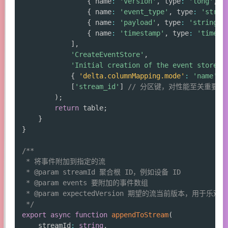
{
 name
:
'version'
,
 type
:
'long'
,
 n
{
 name
:
'event_type'
,
 type
:
'strin
{
 name
:
'payload'
,
 type
:
'string'
,
{
 name
:
'timestamp'
,
 type
:
'timest
]
,
'CreateEventStore'
,
'Initial creation of the event store t
{
'delta.columnMapping.mode'
:
'name'
}
[
'stream_id'
]
// 分区键，对性能至关重要
)
;
return
 table
;
}
}
/**

 * 将事件附加到指定的流

 * @param streamId 聚合根 ID，例如设备 ID

 * @param events 要附加的事件数组

 * @param expectedVersion 期望的流当前版本，用于乐观并
 */
export
async
function
appendToStream
(
    streamId
:
string
,