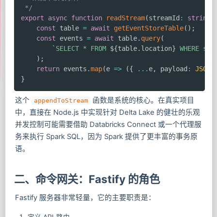
 */
export
async
function
readStream
(
streamId
:
string
)
const
 table 
=
await
getEventStoreTable
(
)
;
const
 events 
=
await
 table
.
query
(
`
SELECT * FROM 
${
table
.
location
}
 WHERE str
)
;
return
 events
.
map
(
e 
=>
(
{
...
e
,
 payload
:
JSON
.
}
这个
函数是系统的核心。在真实项目
appendToStream
中，直接在 Node.js 中实现针对 Delta Lake 的健壮的乐观
并发控制可能需要借助 Databricks Connect 或一个代理服
务来执行 Spark SQL，因为 Spark 提供了更丰富的事务原
语。
二、命令网关：Fastify 的角色
Fastify 服务器非常轻量，它的主要职责是：
定义 API 路由。