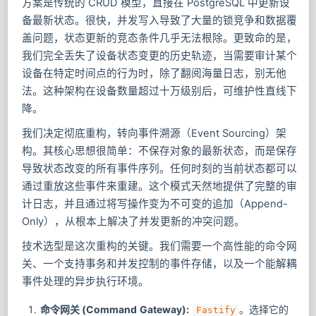
方案是传统的 CRUD 模型，直接在 PostgreSQL 中更新设
备最新状态。很快，并发写入导致了大量的锁竞争和数据覆
盖问题，状态更新的竞态条件几乎无法根除。更致命的是，
我们完全丢失了设备状态变更的历史轨迹，当需要审计某个
设备在特定时间点的行为时，除了翻阅海量日志，别无他
法。这种架构在设备数量超过十万级别后，可维护性直线下
降。
我们决定彻底重构，转向事件溯源（Event Sourcing）架
构。其核心思想很简单：不保存对象的最新状态，而是保存
导致状态改变的所有事件序列。任何时刻的当前状态都可以
通过重放这些事件来重建。这个模式天然地提供了完整的审
计日志，并且通过将写操作变为不可变的追加（Append-
Only），从根本上解决了并发更新的冲突问题。
技术选型是这次重构的关键。我们需要一个高性能的命令网
关、一个支持事务和并发控制的事件存储，以及一个能解耦
事件处理的异步执行环境。
命令网关 (Command Gateway):
。选择它的
Fastify