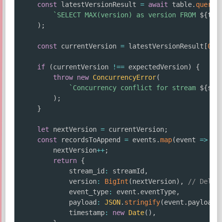
const
 latestVersionResult 
=
await
 table
.
query
(
`
SELECT MAX(version) as version FROM 
${
tab
)
;
const
 currentVersion 
=
 latestVersionResult
[
0
]
?
if
(
currentVersion 
!==
 expectedVersion
)
{
throw
new
ConcurrencyError
(
`
Concurrency conflict for stream 
${
str
)
;
}
let
 nextVersion 
=
 currentVersion
;
const
 recordsToAppend 
=
 events
.
map
(
event 
=>
{
        nextVersion
++
;
return
{
            stream_id
:
 streamId
,
            version
:
BigInt
(
nextVersion
)
,
// Delt
            event_type
:
 event
.
eventType
,
            payload
:
JSON
.
stringify
(
event
.
payload
)
            timestamp
:
new
Date
(
)
,