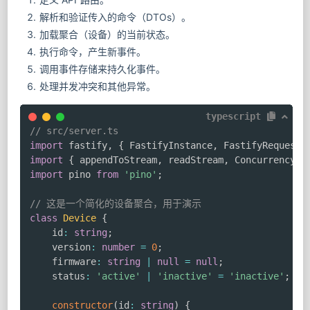
解析和验证传入的命令（DTOs）。
加载聚合（设备）的当前状态。
执行命令，产生新事件。
调用事件存储来持久化事件。
处理并发冲突和其他异常。
typescript
// src/server.ts
import
 fastify
,
{
 FastifyInstance
,
 FastifyRequest
,
import
{
 appendToStream
,
 readStream
,
 ConcurrencyEr
import
 pino 
from
'pino'
;
// 这是一个简化的设备聚合，用于演示
class
Device
{
    id
:
string
;
    version
:
number
=
0
;
    firmware
:
string
|
null
=
null
;
    status
:
'active'
|
'inactive'
=
'inactive'
;
constructor
(
id
:
string
)
{