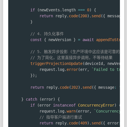
if
(
newEvents
.
length 
===
0
)
{
return
 reply
.
code
(
200
)
.
send
(
{
 message
:
}
// 4. 持久化事件
const
{
 newVersion 
}
=
await
appendToStrea
// 5. 触发异步投影 (生产环境中这应该是可靠的消
// 为了简化，这里直接异步调用，不等待结果
triggerProjectionUpdate
(
deviceId
,
 newVersi
            request
.
log
.
error
(
err
,
`
Failed to trig
}
)
;
return
 reply
.
code
(
202
)
.
send
(
{
 message
:
'Up
}
catch
(
error
)
{
if
(
error 
instanceof
ConcurrencyError
)
{
            request
.
log
.
warn
(
error
,
`
Concurrency c
// 指导客户端进行重试
return
 reply
.
code
(
409
)
.
send
(
{
 error
:
'