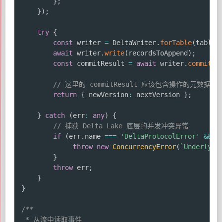
}
;
}
)
;
try
{
const
 writer 
=
 DeltaWriter
.
forTable
(
table
)
await
 writer
.
write
(
recordsToAppend
)
;
const
 commitResult 
=
await
 writer
.
commit
(
)
// 这里的 commitResult 应该包含操作的元数
return
{
 newVersion
:
 nextVersion 
}
;
}
catch
(
err
:
any
)
{
// 捕获 Delta Lake 底层的并发冲突异常
if
(
err
.
name 
===
'DeltaProtocolError'
&&
 e
throw
new
ConcurrencyError
(
`
Underlyin
}
throw
 err
;
}
}
/**

 * 从流中读取事件
