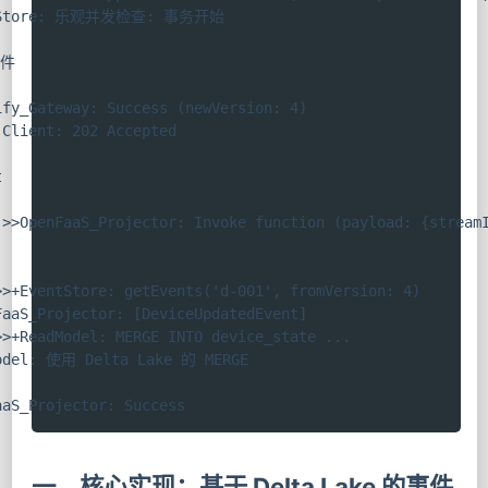
entStore: 乐观并发检查: 事务开始
事件
fy_Gateway: Success (newVersion: 4)

Client: 202 Accepted



>>OpenFaaS_Projector: Invoke function (payload: {streamI
>+EventStore: getEvents('d-001', fromVersion: 4)

aaS_Projector: [DeviceUpdatedEvent]

>+ReadModel: MERGE INTO device_state ...

Model: 使用 Delta Lake 的 MERGE
aaS_Projector: Success
一、核心实现：基于 Delta Lake 的事件