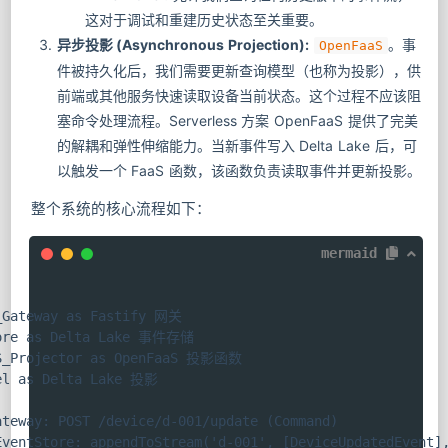
这对于调试和重建历史状态至关重要。
异步投影 (Asynchronous Projection):
。事
OpenFaaS
件被持久化后，我们需要更新查询模型（也称为投影），供
前端或其他服务快速读取设备当前状态。这个过程不应该阻
塞命令处理流程。Serverless 方案 OpenFaaS 提供了完美
的解耦和弹性伸缩能力。当新事件写入 Delta Lake 后，可
以触发一个 FaaS 函数，该函数负责读取事件并更新投影。
整个系统的核心流程如下：
mermaid
_Gateway as Fastify 网关

tore as Delta Lake 事件存储

aS_Projector as OpenFaaS 投影函数

el as Delta Lake 投影

teway: POST /device/d-001/update (Command)

ventStore: appendToStream('d-001', [DeviceUpdatedEvent],