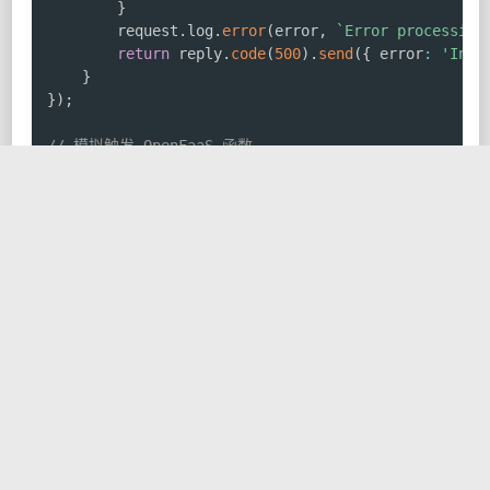
}
        request
.
log
.
error
(
error
,
`
Error processing
return
 reply
.
code
(
500
)
.
send
(
{
 error
:
'Inte
}
}
)
;
// 模拟触发 OpenFaaS 函数
async
function
triggerProjectionUpdate
(
streamId
:
s
// 实际实现会使用 OpenFaaS 的 REST API 或网关
console
.
log
(
`
INFO: Triggering OpenFaaS functio
// const faasGateway = process.env.OPENFAAS_GA
// await fetch(`${faasGateway}/async-function/
//     method: 'POST',
//     body: JSON.stringify({ streamId, versio
//     headers: { 'Content-Type': 'application
// });
}
const
start
=
async
(
)
=>
{
try
{
await
 server
.
listen
(
{
 port
:
3000
}
)
;