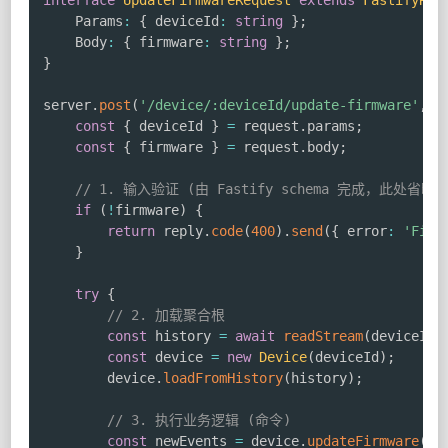
interface
UpdateFirmwareRequest
extends
FastifyReq
    Params
:
{
 deviceId
:
string
}
;
    Body
:
{
 firmware
:
string
}
;
}
server
.
post
(
'/device/:deviceId/update-firmware'
,
a
const
{
 deviceId 
}
=
 request
.
params
;
const
{
 firmware 
}
=
 request
.
body
;
// 1. 输入验证 (由 Fastify schema 完成，此处省略)
if
(
!
firmware
)
{
return
 reply
.
code
(
400
)
.
send
(
{
 error
:
'Firm
}
try
{
// 2. 加载聚合根
const
 history 
=
await
readStream
(
deviceId
)
const
 device 
=
new
Device
(
deviceId
)
;
        device
.
loadFromHistory
(
history
)
;
// 3. 执行业务逻辑 (命令)
const
 newEvents 
=
 device
.
updateFirmware
(
fi