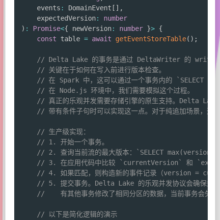
    events
:
 DomainEvent
[
]
,
    expectedVersion
:
number
)
:
Promise
<
{
 newVersion
:
number
}
>
{
const
 table 
=
await
getEventStoreTable
(
)
;
// Delta Lake 的事务是通过 DeltaWriter 的 write
// 关键在于如何在写入前进行版本检查。
// 在 Spark 中，这可以通过一个事务内的 `SELECT MAX(
// 在 Node.js 环境中，我们需要模拟这个过程。
// 真正的乐观并发需要存储引擎的原生支持。Delta Lake 的 
// 带有条件子句时可以实现这一点。对于纯追加场景，这
// 生产级实现：
// 1. 开始一个事务。
// 2. 查询当前流的最大版本：`SELECT max(version) as c
// 3. 在应用代码中比较 `currentVersion` 和 `expec
// 4. 如果匹配，则构造新的事件记录（version = curren
// 5. 提交事务。Delta Lake 的乐观并发协议会确保
//    有其他事务修改了相同分区的数据，当前事务会失
// 以下是简化逻辑的演示