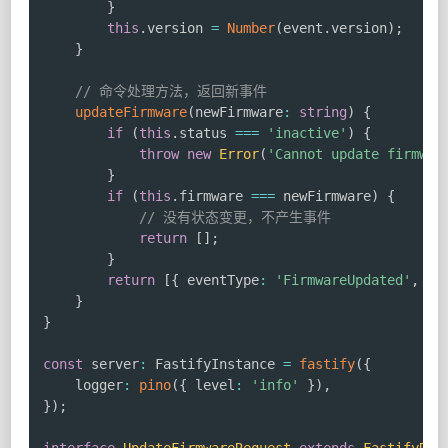
}
this
.
version 
=
Number
(
event
.
version
)
;
}
// 命令处理方法，返回新事件
updateFirmware
(
newFirmware
:
string
)
{
if
(
this
.
status 
===
'inactive'
)
{
throw
new
Error
(
'Cannot update firmwar
}
if
(
this
.
firmware 
===
 newFirmware
)
{
// 没有状态变更，不产生事件
return
[
]
;
}
return
[
{
 eventType
:
'FirmwareUpdated'
,
 pa
}
}
const
 server
:
 FastifyInstance 
=
fastify
(
{
    logger
:
pino
(
{
 level
:
'info'
}
)
,
}
)
;