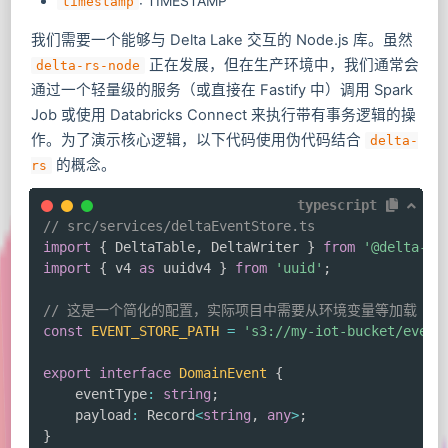
: TIMESTAMP
timestamp
我们需要一个能够与 Delta Lake 交互的 Node.js 库。虽然
正在发展，但在生产环境中，我们通常会
delta-rs-node
通过一个轻量级的服务（或直接在 Fastify 中）调用 Spark
Job 或使用 Databricks Connect 来执行带有事务逻辑的操
作。为了演示核心逻辑，以下代码使用伪代码结合
delta-
的概念。
rs
typescript
// src/services/deltaEventStore.ts
import
{
 DeltaTable
,
 DeltaWriter 
}
from
'@delta-rs
import
{
 v4 
as
 uuidv4 
}
from
'uuid'
;
// 这是一个简化的配置，实际项目中需要从环境变量等加载
const
EVENT_STORE_PATH
=
's3://my-iot-bucket/event
export
interface
DomainEvent
{
    eventType
:
string
;
    payload
:
 Record
<
string
,
any
>
;
}