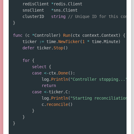
	redisClient 
*
redis
.
Client

	snsClient   
*
sns
.
Client

	clusterID   
string
// Unique ID for this contr
}
func
(
c 
*
Controller
)
Run
(
ctx context
.
Context
)
{
	ticker 
:=
 time
.
NewTicker
(
1
*
 time
.
Minute
)
defer
 ticker
.
Stop
(
)
for
{
select
{
case
<-
ctx
.
Done
(
)
:
			log
.
Println
(
"Controller stopping..."
)
return
case
<-
ticker
.
C
:
			log
.
Println
(
"Starting reconciliation l
			c
.
reconcile
(
)
}
}
}