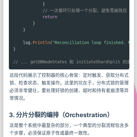
}
// 一次循环只处理一个分裂，避免雪崩效应
return
}
}
	log
.
Println
(
"Reconciliation loop finished. No 
}
// ... getDBNodeStates 和 initiateShardSplit 的实现
这段代码展示了控制器的核心骨架：定时触发、获取分布式
锁、检查状态、触发操作。这里的坑在于，分布式锁的管理
必须非常健壮，要处理好锁的创建、超时和持有者崩溃等异
常情况。
3. 分片分裂的编排（Orchestration）
这是整个系统中最复杂的部分，一个典型的分裂流程包含多
个步骤，必须保证原子性或最终一致性。