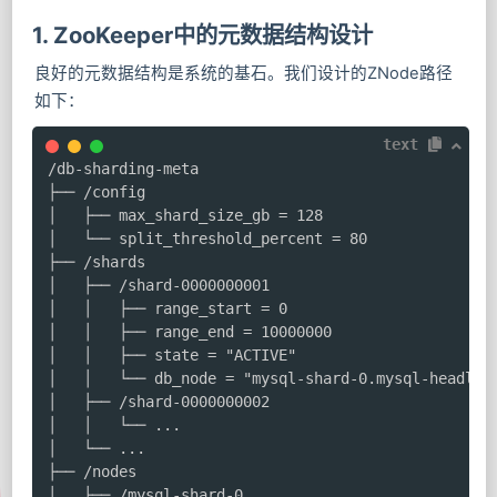
1. ZooKeeper中的元数据结构设计
良好的元数据结构是系统的基石。我们设计的ZNode路径
如下：
text
/db-sharding-meta

├── /config

│   ├── max_shard_size_gb = 128

│   └── split_threshold_percent = 80

├── /shards

│   ├── /shard-0000000001

│   │   ├── range_start = 0

│   │   ├── range_end = 10000000

│   │   ├── state = "ACTIVE"

│   │   └── db_node = "mysql-shard-0.mysql-headless
│   ├── /shard-0000000002

│   │   └── ...

│   └── ...

├── /nodes

│   ├── /mysql-shard-0
