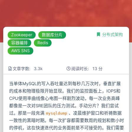
分布式架构
Zookeeper
数据库分片
容器编排
Redis
AWS SNS
文章字数: 3.3k
阅读时长: 13 分
当单体MySQL的写入吞吐量达到每秒几万次时，垂直扩展
的成本和物理极限开始显现。我们的监控面板上，IOPS和
CPU使用率曲线像心电图一样剧烈波动，每一次业务高峰
都像是一次对SRE团队的压力测试。手动分片？我们尝试
过。那是一段充满
、凌晨维护窗口和祈祷数据
mysqldump
一致性的黑暗时期。每一次扩容都需要数周的规划和数小时
的停机，这在快速迭代的业务面前是不可接受的。我们需要