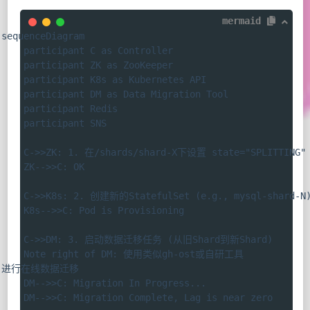
mermaid
sequenceDiagram

    participant C as Controller

    participant ZK as ZooKeeper

    participant K8s as Kubernetes API

    participant DM as Data Migration Tool

    participant Redis

    participant SNS

    C->>ZK: 1. 在/shards/shard-X下设置 state="SPLITTING"

    ZK-->>C: OK

    C->>K8s: 2. 创建新的StatefulSet (e.g., mysql-shard-N)
    K8s-->>C: Pod is Provisioning

    C->>DM: 3. 启动数据迁移任务 (从旧Shard到新Shard)

    Note right of DM: 使用类似gh-ost或自研工具
进行在线数据迁移

    DM-->>C: Migration In Progress...

    DM-->>C: Migration Complete, Lag is near zero
