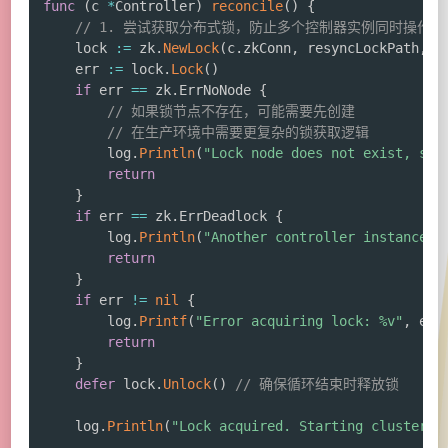
func
(
c 
*
Controller
)
reconcile
(
)
{
// 1. 尝试获取分布式锁，防止多个控制器实例同时操作
	lock 
:=
 zk
.
NewLock
(
c
.
zkConn
,
 resyncLockPath
,
 z
	err 
:=
 lock
.
Lock
(
)
if
 err 
==
 zk
.
ErrNoNode 
{
// 如果锁节点不存在，可能需要先创建
// 在生产环境中需要更复杂的锁获取逻辑
		log
.
Println
(
"Lock node does not exist, ski
return
}
if
 err 
==
 zk
.
ErrDeadlock 
{
		log
.
Println
(
"Another controller instance h
return
}
if
 err 
!=
nil
{
		log
.
Printf
(
"Error acquiring lock: %v"
,
 err
return
}
defer
 lock
.
Unlock
(
)
// 确保循环结束时释放锁
	log
.
Println
(
"Lock acquired. Starting cluster s