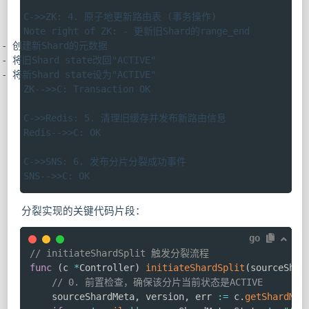
    C->>ZK: 4. 原子地更新路由表 (事务操作)

    Note right of ZK: - 更新旧Shard的range_end
- 创建新Shard的元数据
- 将旧Shard state改回"ACTIVE"
- 将新Shard state设为"ACTIVE"

    ZK-->>C: Transaction OK

    C->>Redis: 5. 清理旧缓存并发布新路由信息

    Redis-->>C: OK

    C->>SNS: 6. 发布分片分裂成功事件

    SNS-->>C: OK
分裂实现的关键代码片段：
go
// initiateShardSplit 触发分裂流程
func
(
c 
*
Controller
)
initiateShardSplit
(
sourceShar
// 0. 前置检查，确保该分片当前状态是ACTIVE
	sourceShardMeta
,
 version
,
 err 
:=
 c
.
getShardMet