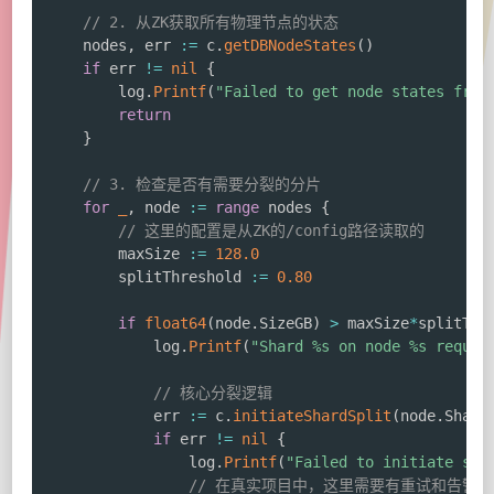
// 2. 从ZK获取所有物理节点的状态
	nodes
,
 err 
:=
 c
.
getDBNodeStates
(
)
if
 err 
!=
nil
{
		log
.
Printf
(
"Failed to get node states from
return
}
// 3. 检查是否有需要分裂的分片
for
_
,
 node 
:=
range
 nodes 
{
// 这里的配置是从ZK的/config路径读取的
		maxSize 
:=
128.0
		splitThreshold 
:=
0.80
if
float64
(
node
.
SizeGB
)
>
 maxSize
*
splitThr
			log
.
Printf
(
"Shard %s on node %s requir
// 核心分裂逻辑
			err 
:=
 c
.
initiateShardSplit
(
node
.
Shard
if
 err 
!=
nil
{
				log
.
Printf
(
"Failed to initiate spl
// 在真实项目中，这里需要有重试和告警机