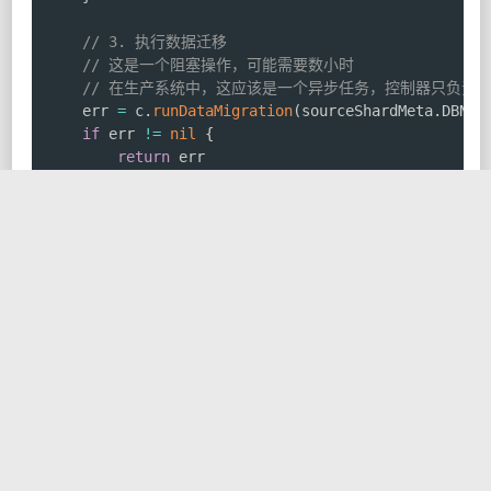
// 3. 执行数据迁移
// 这是一个阻塞操作，可能需要数小时
// 在生产系统中，这应该是一个异步任务，控制器只负责
	err 
=
 c
.
runDataMigration
(
sourceShardMeta
.
DBNod
if
 err 
!=
nil
{
return
 err

}
// 4. 原子更新ZK元数据
	err 
=
 c
.
commitTopologyChange
(
sourceShardID
,
 ne
if
 err 
!=
nil
{
// 这是最关键的失败点，如果这里失败，可能导致数
// 需要有强大的回滚或者手动干预预案
return
 err

}
// 5. 更新Redis缓存
// ... c.updateRedisCache(...) ...
// 6. 发送SNS通知