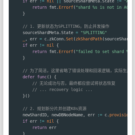
if
 err 
!=
nil
||
 sourceShardMeta
.
State 
!=
"ACT
return
 fmt
.
Errorf
(
"shard %s is not in ACTI
}
// 1. 更新状态为SPLITTING，防止并发操作
	sourceShardMeta
.
State 
=
"SPLITTING"
_
,
 err 
=
 c
.
zkConn
.
Set
(
zkShardPath
(
sourceShardI
if
 err 
!=
nil
{
return
 fmt
.
Errorf
(
"failed to set shard %s 
}
// 为了简洁，这里省略了错误处理和回滚逻辑，实际生产
defer
func
(
)
{
// 无论成功与否，最终都应尝试将状态恢复
// ... recovery logic ...
}
(
)
// 2. 规划新分片并创建K8s资源
	newShardID
,
 newDBNodeName
,
 err 
:=
 c
.
provisionN
if
 err 
!=
nil
{
return
 err

}