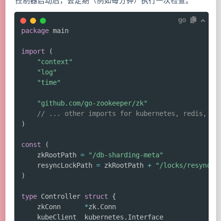
控制器启动后，会定期（例如每分钟）执行一次检查。
go
package
 main

import
(
"context"
"log"
"time"
"github.com/go-zookeeper/zk"
// ... other imports for kubernetes, redis, aw
)
const
(
	zkRootPath 
=
"/db-sharding-meta"
	resyncLockPath 
=
 zkRootPath 
+
"/locks/resync_l
)
type
 Controller 
struct
{
	zkConn      
*
zk
.
Conn

	kubeClient  kubernetes
.
Interface
